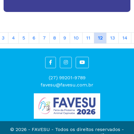
3
4
5
6
7
8
9
10
11
12
13
14
(27) 99201-9789
favesu@favesu.com.br
© 2026 - FAVESU -
Todos os direitos reservados -