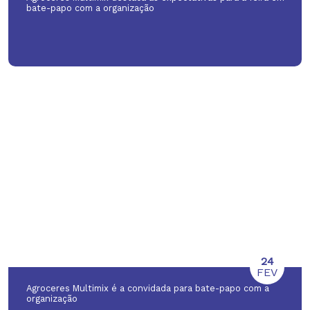
bate-papo com a organização
24
FEV
Agroceres Multimix é a convidada para bate-papo com a
organização