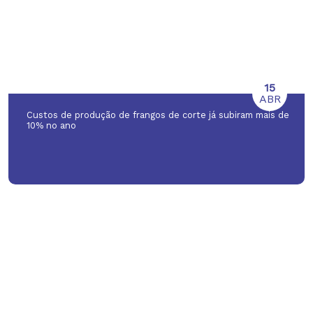
15
ABR
Custos de produção de frangos de corte já subiram mais de
10% no ano