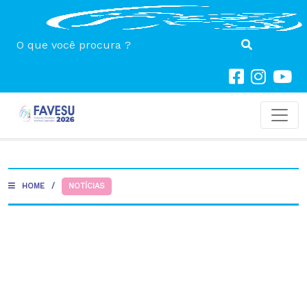
Toggl
HOME
/
NOTÍCIAS