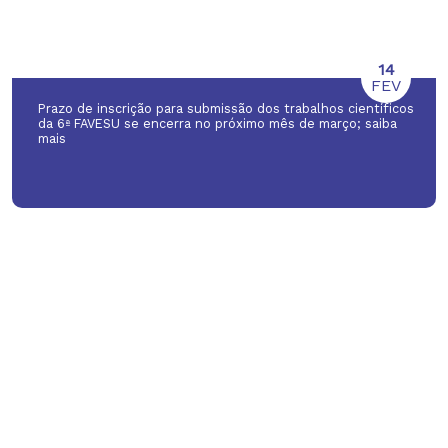
14
FEV
Prazo de inscrição para submissão dos trabalhos científicos
da 6ª FAVESU se encerra no próximo mês de março; saiba
mais