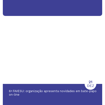
21
DEZ
6ª FAVESU: organização apresenta novidades em bate-papo
on-line