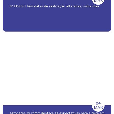
MAR
6ª FAVESU têm datas de realização alteradas; saiba mais
04
MAR
Agroceres Multimix destaca as expectativas para a feira em