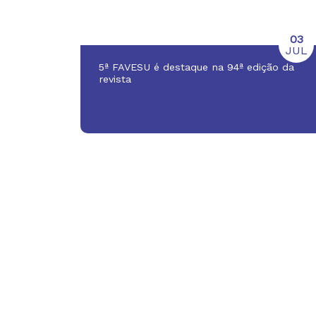
03
JUL
5ª FAVESU é destaque na 94ª edição da
revista