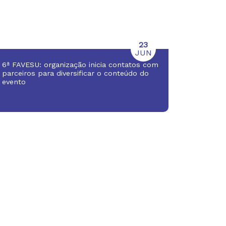
23
JUN
6ª FAVESU: organização inicia contatos com
parceiros para diversificar o conteúdo do
evento