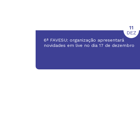
11
DEZ
6ª FAVESU: organização apresentará
novidades em live no dia 17 de dezembro