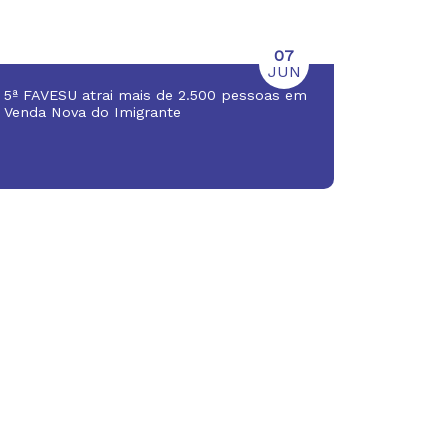
07
JUN
5ª FAVESU atrai mais de 2.500 pessoas em
Venda Nova do Imigrante