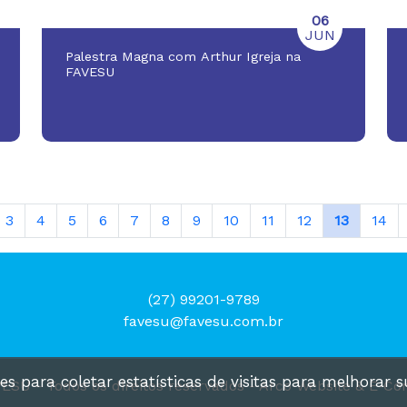
06
JUN
Palestra Magna com Arthur Igreja na
FAVESU
3
4
5
6
7
8
9
10
11
12
13
14
(27) 99201-9789
favesu@favesu.com.br
es para coletar estatísticas de visitas para melhorar 
VESU -
Todos os direitos reservados -
Arco Website & E-C