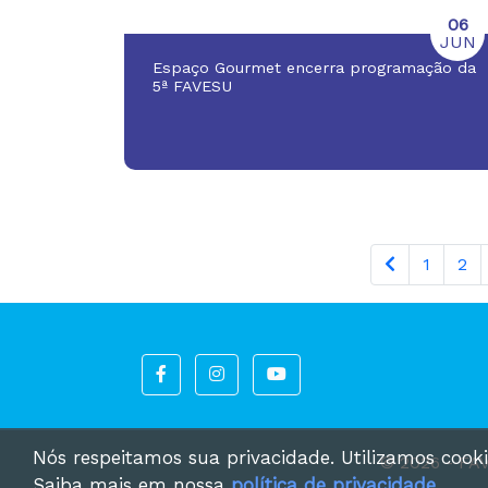
06
JUN
Espaço Gourmet encerra programação da
5ª FAVESU
1
2
Nós respeitamos sua privacidade. Utilizamos cooki
© 2026 - FA
Saiba mais em nossa
política de privacidade
.