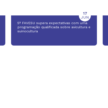
17
JUN
5ª FAVESU supera expectativas com uma
programação qualificada sobre avicultura e
suinocultura