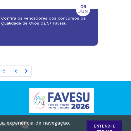
06
JUN
Confira os vencedores dos concursos de
Qualidade de Ovos da 5ª Favesu
15
16
sua experiência de navegação.
ommerce
ENTENDI E